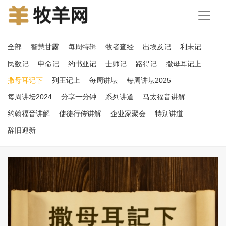
全部
智慧甘露
每周特辑
牧者查经
出埃及记
利未记
民数记
申命记
约书亚记
士师记
路得记
撒母耳记上
撒母耳记下
列王记上
每周讲坛
每周讲坛2025
每周讲坛2024
分享一分钟
系列讲道
马太福音讲解
约翰福音讲解
使徒行传讲解
企业家聚会
特别讲道
辞旧迎新