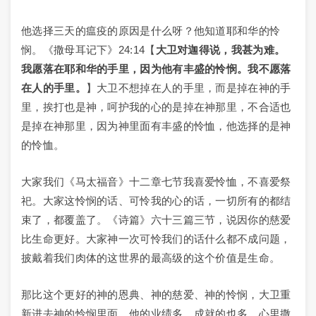
他选择三天的瘟疫的原因是什么呀？他知道耶和华的怜
悯。《撒母耳记下》24:14【
大卫对迦得说，我甚为难。
我愿落在耶和华的手里，因为他有丰盛的怜悯。我不愿落
在人的手里。
】大卫不想掉在人的手里，而是掉在神的手
里，挨打也是神，呵护我的心的是掉在神那里，不合适也
是掉在神那里，因为神里面有丰盛的怜恤，他选择的是神
的怜恤。
大家我们《马太福音》十二章七节我喜爱怜恤，不喜爱祭
祀。大家这怜悯的话、可怜我的心的话，一切所有的都结
束了，都覆盖了。《诗篇》六十三篇三节，说因你的慈爱
比生命更好。大家神一次可怜我们的话什么都不成问题，
披戴着我们肉体的这世界的最高级的这个价值是生命。
那比这个更好的神的恩典、神的慈爱、神的怜悯，大卫重
新进去神的怜悯里面，他的业绩多，成就的也多，心里撒