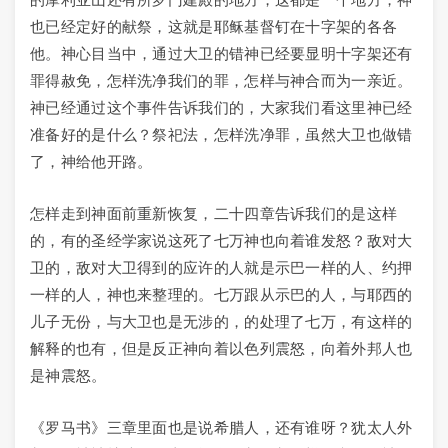
也已经定好的献祭，这就是耶稣基督钉在十字架的各各
他。神心目当中，通过大卫的错神已经要显明十字架还有
罪得赦免，怎样洗净我们的罪，怎样与神合而为一亲近。
神已经通过这个事件告诉我们的，大家我们看这里神已经
准备好的是什么？祭祀法，怎样洗净罪，虽然大卫也做错
了，神给他开路。
怎样走到神面前重新恢复，二十四章告诉我们的是这样
的，有的圣经学家说这死了七万神也向着谁发怒？敌对大
卫的，敌对大卫得到的应许的人就是示巴一样的人、约押
一样的人，神也来整理的。七万跟从示巴的人，与耶西的
儿子无份，与大卫也是无涉的，的处理了七万，有这样的
解释的也有，但是反正神向着以色列震怒，向着外邦人也
是神震怒。
《罗马书》三章里面也是说希腊人，还有谁呀？犹太人外