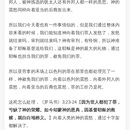
邦人，被神拣选的犹太人还有外邦人都一样的意思。神的
震怒同样向着亚当的后裔发出来。
所以我们今天看也有一件事情似的，但是我们通过整体内
容来看的时候，我们能知道神向着我们罪人发怒了，发怒
就结束吗，审判就结束吗？神有审判，有怜悯，所以神准
备了耶稣基督送给我们，这耶稣是神的最大的礼物，通过
耶稣也担当我们的罪，赦免我们的罪。
所以亚劳拿的禾场上以色列的罪在那里也都处理完了一
样，神赦免我们的罪，向着以色列的震怒，向着外邦人的
震怒，向着亚当的后裔也震怒，罪的工价乃是死。
这死怎么处理，《罗马书》3:23-24【
因为世人都犯了罪，
亏缺了神的荣耀。如今却蒙神的恩典，因基督耶稣的救
赎，就白白地称义。
】向着人类的神的震怒，通过十字架
都解决了。