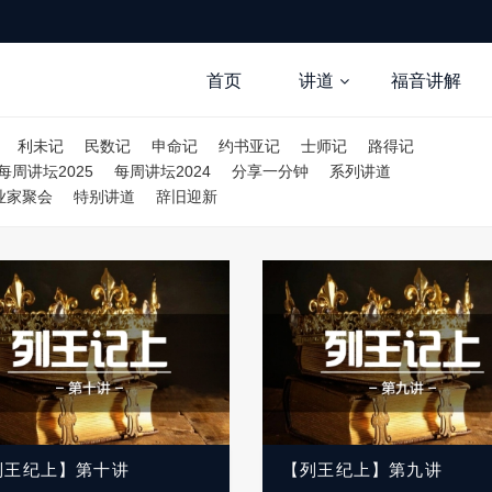
首页
讲道
福音讲解
利未记
民数记
申命记
约书亚记
士师记
路得记
每周讲坛2025
每周讲坛2024
分享一分钟
系列讲道
业家聚会
特别讲道
辞旧迎新
列王纪上】第十讲
【列王纪上】第九讲