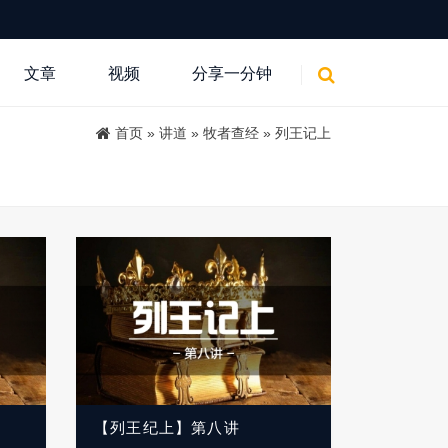
文章
视频
分享一分钟
首页
»
讲道
»
牧者查经
»
列王记上
【列王纪上】第八讲