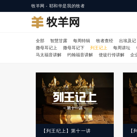
牧羊网 - 耶和华是我的牧者
全部
智慧甘露
每周特辑
牧者查经
出埃及记
撒母耳记上
撒母耳记下
列王记上
每周讲坛
马太福音讲解
约翰福音讲解
使徒行传讲解
企
【列王纪上】第十一讲
【