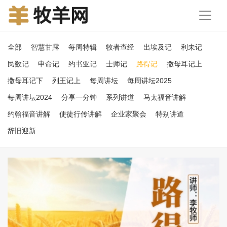
全部
智慧甘露
每周特辑
牧者查经
出埃及记
利未记
民数记
申命记
约书亚记
士师记
路得记
撒母耳记上
撒母耳记下
列王记上
每周讲坛
每周讲坛2025
每周讲坛2024
分享一分钟
系列讲道
马太福音讲解
约翰福音讲解
使徒行传讲解
企业家聚会
特别讲道
辞旧迎新