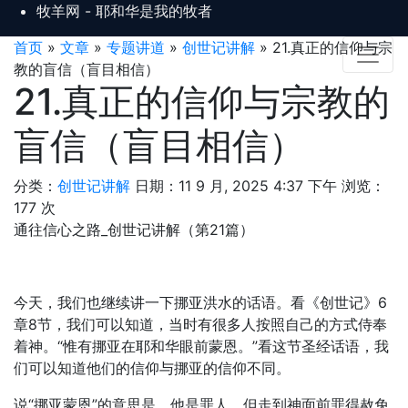
牧羊网 - 耶和华是我的牧者
首页
»
文章
»
专题讲道
»
创世记讲解
»
21.真正的信仰与宗
教的盲信（盲目相信）
21.真正的信仰与宗教的
盲信（盲目相信）
分类：
创世记讲解
日期：11 9 月, 2025 4:37 下午
浏览：
177 次
通往信心之路_创世记讲解（第21篇）
今天，我们也继续讲一下挪亚洪水的话语。看《创世记》6
章8节，我们可以知道，当时有很多人按照自己的方式侍奉
着神。“惟有挪亚在耶和华眼前蒙恩。”看这节圣经话语，我
们可以知道他们的信仰与挪亚的信仰不同。
说“挪亚蒙恩”的意思是，他是罪人，但走到神面前罪得赦免