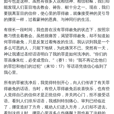
如今也是这样。虽然有很多人说相信神、相信耶稣，我们却
能发现人们盲目地去教会、祷告、献十分之一。现在，我们
要脱离盲目的信仰，使心里的罪得赦，就像接受神的灵引导
的挪亚一样，过着蒙神的恩典、与神同行的生活。
有很长一段时间，我也曾在没有罪得赦免的状态下，按照宗
教习惯去着教会。虽然很痛苦，渴望罪得赦免，却不知道如
何罪得赦免，只是反复过着悔改的生活。我认识到我是一个
多么可恶的人，只能下地狱，为此痛哭不已。突然有一天，
神让我通过圣经话语明白了我的罪是如何洗净的。“你们的
罪虽像朱红，必变成雪白。”（赛1：18）“我不再记念他们
的罪愆和他们的过犯”（来10：17）等话语凭借信心临到了
我心里。
所有的罪被洗净后，我觉得特别开心，向人们传讲了有关罪
得赦免的话语。当时，有些人罪得赦免后欢喜快乐，也有些
人觉得自己的信仰才是正统信仰，并关闭心门，拒不接受话
语。看到人们排斥话语，我感到特别痛心。审判已经临近
了，挪亚造好了方舟，规劝人们进入方舟，人们却不进去。
看到这些人时，挪亚心里该多么伤痛啊？我也有了这样的