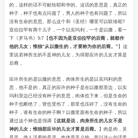
的，这样的话不可献给耶和华的。这话的意思是，真正的
种子，种子也有点问题了，男人的种子也有问题了，所以
没有生命的意思。那么这个和《圣经》哪里可以联络呢?
亚伯拉罕有两个儿子，一个以实玛利，一个是以撒，看一
下《罗马书》9:7【
也不因为是亚伯拉罕的后裔，就都作
他的儿女；惟独“从以撒生的，才要称为你的后裔。”
】这
里说若神所生的不是神的儿女，为得那应许的儿女才算是
后裔，
应许所生的是以撒的意思，肉体所生的是以实玛利的意
思，他不是的，真正的应许的种子是在以撒那里边，以实
玛利里边已经没有种子的意思，肉体也下来，但是生命的
种子也断绝了，肾也受伤了，那里也压碎了，没有生命的
种子，谁有生命的种子啊？以撒里面有生命的种子，所以
通过这个神也是强调【
这就是说，肉身所生的儿女不是
神的儿女；惟独那应许的儿女才算是后裔。
】肉是肉，灵
是灵。使人活着的是灵，肉体是无义的。所以这一句话里