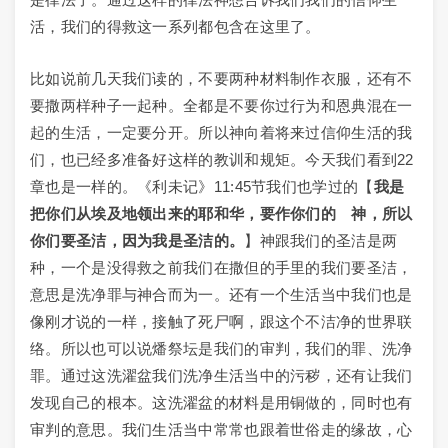
活，我们的得救这一系列都包含在这里了。
比如说前几天我们读的，不要两种材料制作衣服，还有不
要撒两样种子一起种。全都是不要你过行为和恩典混在一
起的生活，一定要分开。所以神向着将来过信仰生活的我
们，也已经多准备好这样的教训和规矩。今天我们看到22
章也是一样的。《利未记》11:45节我们也学过的【
我是
把你们从埃及地领出来的耶和华，要作你们的 神，所以
你们要圣洁，因为我是圣洁的。
】神跟我们的圣洁是两
种，一个是没得救之前我们在撒但的手里的我们要圣洁，
意思是洗净罪与神合而为一。还有一个生活当中我们也是
像刚才说的一样，接触了死尸啊，跟这个不洁净的世界联
络。所以也可以说燔祭坛是我们的审判，我们的罪、洗净
罪。通过这洗濯盆我们洗净生活当中的污秽，还有让我们
发现自己的根本。这洗濯盆的材料是用铜做的，同时也有
审判的意思。我们生活当中常常也跟着世俗走的缘故，心