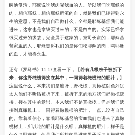
叫他复活，耶稣说吃我肉喝我血的人。所以我们吃耶稣的
肉，相信耶稣，相信耶稣所流的血，就是我们已经得到永
生的意思，不是我们自己做什么，全都是耶稣基督我们能
进来，这家也是拿钱买过来的，不是白白的。实际已经拿
钱买过来的缘故，完全属于这家的，祭司长家的，耶稣基
督家里的人，耶稣告诉我们的是你们吃耶稣的肉，喝耶稣
的血，才能得永生。
还有《罗马书》11:17查看一下，【
若有几根枝子被折下
来，你这野橄榄得接在其中，一同得着橄榄根的肥汁，
】
这里说什么，本来我们是谁呀，野橄榄，真橄榄以色列犹
太人他们不听话被折下来，被折下来的地方我们野橄榄嫁
接，接在其中的意思。本来我们不是真橄榄，但是我们嫁
接到真橄榄上，一同得着橄榄根的肥汁，一点儿没有自己
的。靠着着信心，靠着耶稣基督的宝血我们也进来了真橄
榄树上，所以吃的肥汁是什么呀，真橄榄的肥汁，样子是
什么？野橄榄，但是我们所接的是谁的果子呀？真橄榄的