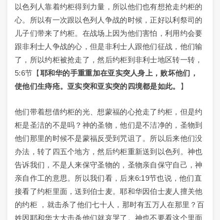
以色列人靠着约柜得到力量，所以他们也有想抢走约柜的
心。所以有一次跟以色列人争战的时候，正好以利祭司的
儿子们带来了约柜。在战场上因为他们害怕，利用约会要
跟非利士人争战的心，但是非利士人跟他们征战，他们输
了，所以约柜被抢走了，然后约柜到非利士地区转一转，
5:6节【
耶和华的手重重加在亚实突人身上，败坏他们，
使他们生痔疮。亚实突和亚实突的四境都是如此。
】
他们带着想借约柜的光、想蒙福的心抢走了约柜，但是约
柜是圣洁的不是吗？神的圣物，他们是不洁净的，圣物到
他们那里的时候不是蒙福反受到咒诅了。所以后来他们没
办法，转了四五个地方，然后约柜重新送到以色列。神也
告诉我们，不是人来保守圣物的，圣物亲自保守自己，神
亲自作工的意思。所以我们看，后来6:19节也说，他们直
接看了约柜里面，送到伯士麦。耶和华因伯士麦人擅关他
的约柜 ，就击杀了他们七十人，那时有五万人在那里？百
姓因耶和华大大击杀他们就哀哭了。神也不要看这个里面