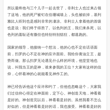
所以最终他与三个儿子一起去世了，非利士人也过来占领
了这地，他的死尸被钉在伯珊城墙上，头也被砍掉，基列
雅比人听到也是感到非常的凄凉。非利士人拿着他的首级
也是说：我们终于得胜了。以色列的王，我们来杀死，以
色列的羞耻还有撒但也特别特别猖狂，都逃跑的。
国家的领导，他接纳一个想法，他的心也不定在话语面
前，扫罗的心不定在神的应许面前。我给你膏油立王，趁
势而做。那么扫罗无论遇见什么样的环境，他堂堂地也
说，叫我当王的是神，谁来参我的王位？大家有这样的信
仰，心怀着神的心就能看见神作工的。
神已经告诉他这个应许和约了，但他也忽略这个，大家我
们过信仰心得定在神面前，定下心。神创造天地，神看着
是好的。神创造完以后，神看着是好的。虽然我看不怎么
好似的，但是神看着是好的话，我也接受。神看着是好的