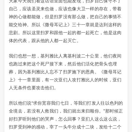
大家今天我们看这话语里面也能发现，扫罗自己保守不了
自己，应该圣灵来也做，应该也像大卫一样的存在，带着
神的心做都能做，但是扫罗没有那么做，把自己的事情不
能交给神。所以《撒母耳记上》三十一章就是达到这样的
悲剧。所以这里扫罗和跟他一起的都一起死亡，他是这肉
体的代表，跟从他的人都一起灭亡。
我们也想一想，基列雅比人离基利波二十公里，他们夜间
也跑过来把这个死尸接下来，然后他们活化把骨头也埋
葬，因为基列雅比人忘不了扫罗施下的恩典。《撒母耳记
上》十一章里面，有一次亚们人攻打雅比人的时候，亚们
人无条件也要攻击他们。
所以他们说“求你宽容我们七日，等我们打发人往以色列的
全境去，若没有人救我们，我们就出来归顺你。”那时候正
好扫罗听到他们的哭声，怎么回事？亚扪人这么这么说，
扫罗受到神的感动，宰了一头牛分成十二块，发给十二个