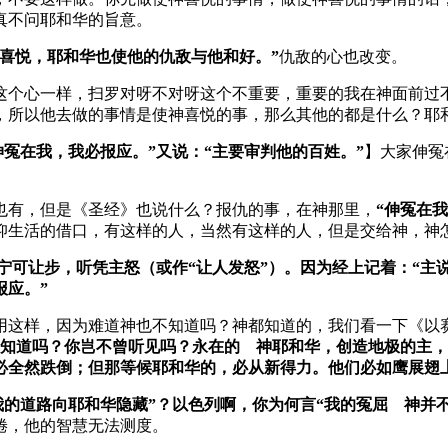
真不问耶和华的旨意。
喜悦，耶和华也使他的仇敌与他和好。”
仇敌的心也改变。
这个心一样，扫罗对呀不对呀这个不重要，重要的我在神面前过
，所以他去做的事情是使神喜悦的事，那么其他的都是什么？耶
伸冤在我，我必报应。”又说：“主要审判他的百姓。”
】大家伸冤
也有，但是《圣经》也说什么？报仇的事，在神那里，
“伸冤在
仰生活的借口，有这样的人，当然有这样的人，但是交给神，神
可让步，听凭主怒（或作“让人发怒”）。因为经上记着：“主说
报应。”
样，因为难道神也不知道吗？神都知道的，我们看一下《以赛亚书》
曾知道吗？你岂不曾听见吗？永在的 神耶和华，创造地极的主
必全然跌倒；但那等候耶和华的，必从新得力。他们必如鹰展翅
我的道路向耶和华隐藏”？以色列啊，你为何言“我的冤屈 神并不
倦，他的智慧无法测度。