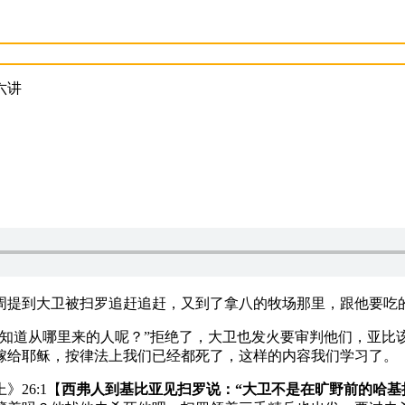
六讲
周提到大卫被扫罗追赶追赶，又到了拿八的牧场那里，跟他要吃
不知道从哪里来的人呢？”拒绝了，大卫也发火要审判他们，亚比
嫁给耶稣，按律法上我们已经都死了，这样的内容我们学习了。
26:1【
西弗人到基比亚见扫罗说：“大卫不是在旷野前的哈基