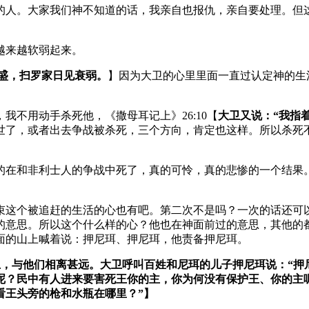
的人。大家我们神不知道的话，我亲自也报仇，亲自要处理。但
越来越软弱起来。
盛，扫罗家日见衰弱。
】因为大卫的心里里面一直过认定神的生
不用动手杀死他，《撒母耳记上》26:10【
大卫又说：“我指
世了，或者出去争战被杀死，三个方向，肯定也这样。所以杀死
的在和非利士人的争战中死了，真的可怜，真的悲惨的一个结果
束这个被追赶的生活的心也有吧。第二次不是吗？一次的话还可
的意思。所以这个什么样的心？他也在神面前过的意思，其他的
面的山上喊着说：押尼珥、押尼珥，他责备押尼珥。
，与他们相离甚远。大卫呼叫百姓和尼珥的儿子押尼珥说：“押
你呢？民中有人进来要害死王你的主，你为何没有保护王、你的主
看王头旁的枪和水瓶在哪里？”】