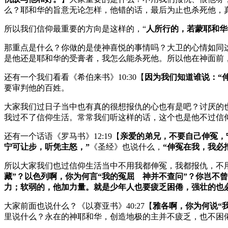
么？耶和华的旨意无论怎样，他错的话，最后为止也杀死他，
所以我们信仰最重要的方向是这样的，“
人所行的，若蒙耶和华
那重点是什么？你做的是使神喜悦的事情吗？大卫的心情如同
是他还是耶和华的受膏者，我怎么能杀死他。所以他在神面前
还有一个我们看看《希伯来书》10:30【
因为我们知道谁说：“
要审判他的百姓。
大家我们过日子当中也有真的很想报仇的心也有是吧？讨厌的
我过不了信仰生活。常常我们听这样的话，这个也是他不过信
还有一个话语《罗马书》12:19【
亲爱的弟兄，不要自己伸冤，宁
宁可让步，听凭主怒，”
《圣经》也说什么，
“伸冤在我，我必
所以大家我们也过信仰生活当中不用我都伸冤，我都报仇，不用这
藏”？以色列啊，你为何言“我的冤屈 神并不查问”？你岂不
力；软弱的，他加力量。就是少年人也要疲乏困倦，强壮的也
大家前面也说什么？《以赛亚书》40:27【
雅各啊，你为何说“
里说什么？永在的神耶和华，创造地极的主并不疲乏，也不困