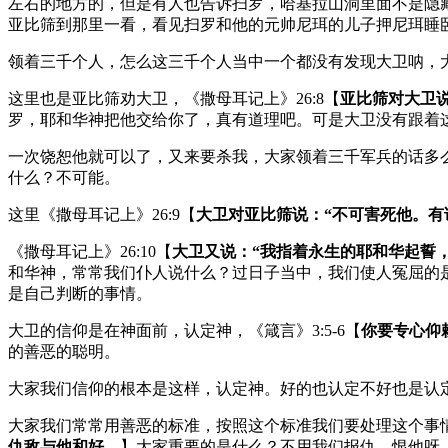
左右的地方的，但是有人也告诉扫罗，哈基拉山洞里面不是隐
亚比筛到那里一看，看见扫罗和他的元帅尼珥的儿子押尼珥睡
领着三千个人，怎么这三千个人当中一个都没有发现大卫呐，
这里也是亚比筛劝大卫，《撒母耳记上》26:8【
亚比筛对大卫
罗，耶和华神把他交给你了，真有道理吧。可是大卫没有跟着
一次饶恕他就可以了，又来要杀我，大家领着三千军兵的话多
什么？不可能。
这里《撒母耳记上》26:9【
大卫对亚比筛说：“不可害死他。有
《撒母耳记上》26:10【
大卫又说：“我指着永生的耶和华起誓
和华神，常常我们仆人说什么？过日子当中，我们使人冤屈的
是自己判断的事情。
大卫的信仰是在神面前，认定神，《箴言》3:5-6【
你要专心仰
的善恶的聪明。
大家我们信仰的根本是这样，认定神。好的也认定不好也是认
大家我们常常用善恶的标准，按照这个标准我们要处理这个事情
仇敌与他和好。
】大家重要的是什么？不用我们报仇、恨他呀