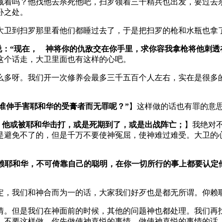
藏着吗？他找他去杀死他吧，扫罗领着三千精兵也出发，要过去
卧之处。
大卫到扫罗那里看他们都睡过去了，于是把扫罗的枪和水瓶也拿
说：“现在， 神将你的仇敌交在你手里，求你容我拿枪将他刺透
这个话走，大卫里面也有这样的心吧。
么多呀。我们开一次修养会最多三千五百个人左右，实在是很多
谁伸手害耶和华的受膏者而无罪呢？”
】这样做的话也有罪的意
，他或被耶和华击打，或是死期到了，或是出战阵亡；
】我绝对
是避免不了的，但是千万不要使神冤屈，使神难过难受。大卫的
赖耶和华，不可倚靠自己的聪明，在你一切所行的事上都要认定
定，我们和神合而为一的话，大家我们好歹也是都无所谓。仰赖
。但是我们在神面前的时候，其他的问题神也都处理。我们再找《
，不要这样做。你先做使神喜悦的事情，做使神喜悦的事情的话