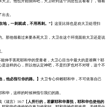
杀大卫。他也开始摆阵吧，大卫听到这个消息也去看看了，领着
了出去。
在地，一刺就成，不用再刺。”
】这亚比筛也是劝大卫处理扫
的。那他领着过来要杀死大卫，大卫在这个环境面前大卫还是说
思。
不能伸手害死耶和华的受膏者，大卫心目当中最大的是谁啊？耶
心是这样的心，所以他认定神吧，不是扫罗也对不对呀，这个不
他，他必指引你的路。】
大卫专心仰赖耶和华，不可依靠自己
耶和华，这样的时候神指引我们的路。
箴言》16:7【
人所行的，若蒙耶和华喜悦，耶和华也使他的
，耶和华也使他的仇敌与他和好。耶和华神也能改变，关键是什