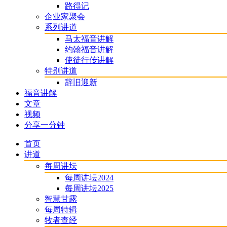
路得记
企业家聚会
系列讲道
马太福音讲解
约翰福音讲解
使徒行传讲解
特别讲道
辞旧迎新
福音讲解
文章
视频
分享一分钟
首页
讲道
每周讲坛
每周讲坛2024
每周讲坛2025
智慧甘露
每周特辑
牧者查经