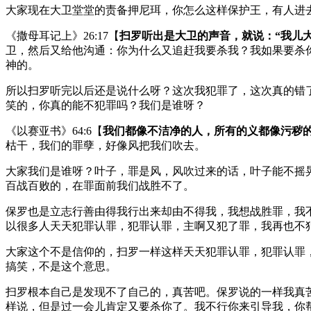
大家现在大卫堂堂的责备押尼珥，你怎么这样保护王，有人进
《撒母耳记上》26:17【
扫罗听出是大卫的声音，就说：“我儿大
卫，然后又给他沟通：你为什么又追赶我要杀我？我如果要杀
神的。
所以扫罗听完以后还是说什么呀？这次我犯罪了，这次真的错
笑的，你真的能不犯罪吗？我们是谁呀？
《以赛亚书》64:6【
我们都像不洁净的人，所有的义都像污秽
枯干，我们的罪孽，好像风把我们吹去。
大家我们是谁呀？叶子，罪是风，风吹过来的话，叶子能不摇
百战百败的，在罪面前我们战胜不了。
保罗也是立志行善由得我行出来却由不得我，我想战胜罪，我
以很多人天天犯罪认罪，犯罪认罪，主啊又犯了罪，我再也不
大家这个不是信仰的，扫罗一样这样天天犯罪认罪，犯罪认罪
搞笑，不是这个意思。
扫罗根本自己是发现不了自己的，真苦吧。保罗说的一样我真
样说，但是过一会儿肯定又要杀你了。我不行你来引导我，你