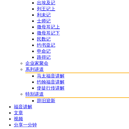
出埃及记
列王记上
利未记
士师记
撒母耳记上
撒母耳记下
民数记
约书亚记
申命记
路得记
企业家聚会
系列讲道
马太福音讲解
约翰福音讲解
使徒行传讲解
特别讲道
辞旧迎新
福音讲解
文章
视频
分享一分钟