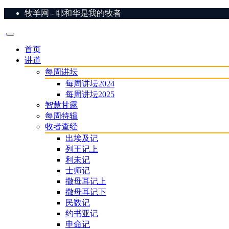
牧羊网 - 耶和华是我的牧者
首页
讲道
每周讲坛
每周讲坛2024
每周讲坛2025
智慧甘露
每周特辑
牧者查经
出埃及记
列王记上
利未记
士师记
撒母耳记上
撒母耳记下
民数记
约书亚记
申命记