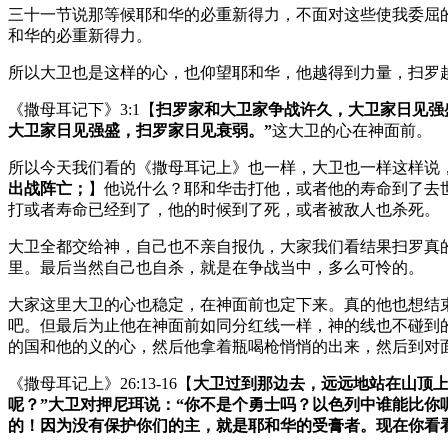
三十一节说那等候耶和华的必重新得力，不面对这些使我委屈
和华的必重新得力。
所以大卫也是这样的心，也仰望耶和华，他越得到力量，扫罗
《撒母耳记下》3:1【
扫罗家和大卫家争战许久，大卫家日见强
大卫家日见强盛，扫罗家日见衰弱。”
这大卫的心在神面前。
所以今天我们看的《撒母耳记上》也一样，大卫也一样这样说，我
出战阵亡；
】他说什么？耶和华击打他，或者他的寿命到了去
打或者寿命已经到了，他的时候到了死，或者被敌人也杀死。
大卫全都交给神，自己也不亲自报仇，大家我们看结果扫罗真
里。最后当然自己也自杀，就是在争战当中，多么可怜的。
大家这里大卫的心也稳定，在神面前也定下来。真的他也想结
吧。但最后为止他在神面前如同分红线一样，神的线也不碰到
的国和他的义的心，然后他拿着瓶喝枪悄悄的出来，然后到对
《撒母耳记上》26:13-16【
大卫过到那边去，远远地站在山顶上
呢？”大卫对押尼珥说：“你不是个勇士吗？以色列中谁能比
的！因为没有保护你们的主，就是耶和华的受膏者。现在你看