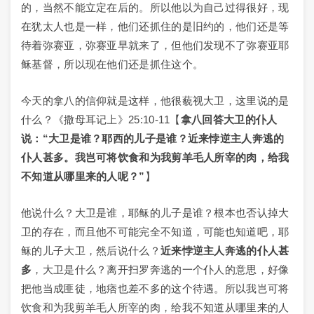
的，当然不能立定在后的。所以他以为自己过得很好，现
在犹太人也是一样，他们还抓住的是旧约的，他们还是等
待着弥赛亚，弥赛亚早就来了，但他们发现不了弥赛亚耶
稣基督，所以现在他们还是抓住这个。
今天的拿八的信仰就是这样，他很藐视大卫，这里说的是
什么？《撒母耳记上》25:10-11【
拿八回答大卫的仆人
说：“大卫是谁？耶西的儿子是谁？近来悖逆主人奔逃的
仆人甚多。我岂可将饮食和为我剪羊毛人所宰的肉，给我
不知道从哪里来的人呢？”
】
他说什么？大卫是谁，耶稣的儿子是谁？根本也否认掉大
卫的存在，而且他不可能完全不知道，可能也知道吧，耶
稣的儿子大卫，然后说什么？
近来悖逆主人奔逃的仆人甚
多
，大卫是什么？离开扫罗奔逃的一个仆人的意思，好像
把他当成匪徒，地痞也差不多的这个待遇。所以我岂可将
饮食和为我剪羊毛人所宰的肉，给我不知道从哪里来的人