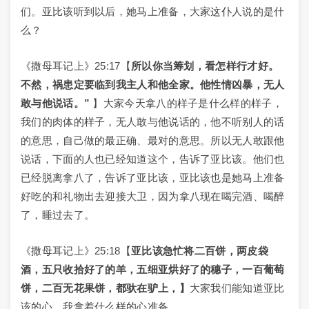
们。亚比该听到以后，她马上准备，大家这仆人说的是什
么？
《撒母耳记上》25:17【
所以你当筹划，看怎样行才好。
不然，祸患定要临到我主人和他全家。他性情凶暴，无人
敢与他说话。”
】大家今天拿八的样子是什么样的样子，
我们的肉体的样子，无人敢与他说话的，他不听别人的话
的意思，自己做的最正确、最对的意思。所以无人敢跟他
说话，下面的人也已经知道这个，告诉了亚比该。他们也
已经脱离拿八了，告诉了亚比该，亚比该也是她马上准备
好吃的和礼物出去迎接大卫，因为拿八现在喝完酒、喝醉
了，睡过去了。
《撒母耳记上》25:18【
亚比该急忙将二百饼，两皮袋
酒，五只收拾好了的羊，五细亚烘好了的穗子，一百葡萄
饼，二百无花果饼，都驮在驴上，】
大家我们能知道亚比
该的心，我拿着什么样的心准备。