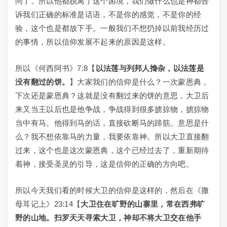
问了。所以他都脱离了这个困境，我们做什么也是神都告
诉我们正确的标准是话语，不是你的感觉，不是你的经
验，这个也是都放下手。一般我们不想扔掉以前我经历过
的事情，所以信仰发展不起来的原因是这样。
所以《何西阿书》7:8【
以法莲与列邦人搀杂，以法莲是
没有翻过的饼。
】大家我们的信仰是什么？一次蒙恩典，
下次还是蒙恩典？这就是没有翻过来的饼的意思，大卫后
来又当王以后也是他争战，争战得到很多掳掠物，掳掠物
当中有马。他得到马的话，直接砍断马的蹄筋。意思是什
么？我不想依靠马的力量，我要依靠神。所以大卫直接翻
过来，这个也是这次蒙恩典，这个已经过去了，重新期待
着神，接受圣灵的引导，这是信仰的正确的方向吧。
所以今天我们看的时候大卫的信仰是这样的，然后在《撒
母耳记上》23:14【
大卫住在旷野的山寨里，常在西弗旷
野的山地。扫罗天天寻索大卫，神却不将大卫交在他手