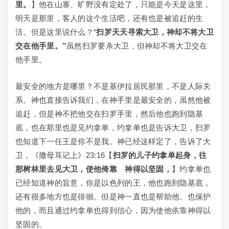
里。
】他在山寨、旷野没有定处了，只能是今天是这里，
明天是那里，客人的这个生活吧，还有也是被追赶的生
活。但是这里说什么？“
扫罗天天寻索大卫，神却不将大卫
交在他手里。”
虽然扫罗要杀大卫，但神却不将大卫交在
他手里。
最安全的地方是哪里？不是基伊拉居民那里，不是人际关
系。神也直接告诉我们，在神手里是最安全的，虽然他被
追赶，但是神不把他交在扫罗手里，然后他也跑到隐基
底，也在那里也是见约拿单，约拿单也是告诉大卫，扫罗
也知道下一任王是你不是我。神已经这样定了，告诉了大
卫，《撒母耳记上》23:16【
扫罗的儿子约拿单起身，往
那树林里去见大卫，使他倚靠 神得以坚固，
】约拿单也
已经知道神的旨意，你是以色列的王，他也跑到隐基底，
还有很多地方也是徘徊。但是神一直也是帮助他、也保护
他的，而且通过约拿单也得到信心，因为使他依靠神得以
坚固的。