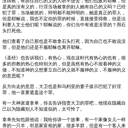
没得救，有抓住自己的义的人听不进去，他们也敌对耶稣，但
是真的没有义的，行淫当场被拿的妇人她有自己的义吗？已经
犯了罪，当场被抓的，辩明都不能辩明的，她是真正的罪人，
但是耶稣说，我也不定你的罪的时候，直接接受得救，但是法
利赛人文士他们呢？耶稣说的，你们当中有谁是没罪的？用石
头打死他。
他们查看了自己那也是不敢拿石头打死，因为自己也不敢说没
罪，但是他们还是不服耶稣也离开耶稣。
《圣经》也告诉我们，有热心，现在这时代有热心的也有，很
多的邪教的热心也特别大的，但是虽然有热心不按着神的义
做，不知道神的义想要立自己的义就不服神的义，不服神的义
的意思呢？
反方向走的意思，大卫也是和乌利亚的妻子拔示巴犯了奸淫
罪，他一直要遮盖这个罪。
有一天神派遣拿单，你去告诉指责大卫的罪吧，他现在隐藏自
己以为隐藏别人不知道似的，太可怜了。
拿单先知也跟他说：我给你讲一个故事，有一个家像女儿一样
养的一只羊，邻居家富裕的家，很多羊群，但是有一个客人来