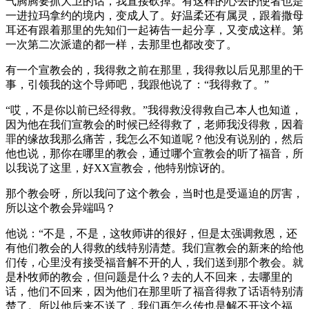
气腾腾要抓大卫的话，我直接砍掉。有这样的心去的使者也是
一进拉玛拿约的境内，变成人了。好温柔还有属灵，跟着撒母
耳还有跟着那里的先知们一起祷告一起分享，又变成这样。第
一次第二次派遣的都一样，去那里也都改变了。
有一个宣教会的，我得救之前在那里，我得救以后见那里的干
事，引领我的这个导师吧，我跟他说了：“我得救了。”
“哎，不是你以前已经得救。”我得救没得救自己本人也知道，
因为他在我们宣教会的时候已经得救了，老师我没得救，因着
罪的缘故我那么痛苦，我怎么不知道呢？他没有说别的，然后
他也说，那你在哪里的教会，通过哪个宣教会的听了福音，所
以我说了这里，好XX宣教会，他特别惊讶的。
那个教会呀，所以我问了这个教会，当时也是受逼迫的厉害，
所以这个教会异端吗？
他说：“不是，不是，这牧师讲的很好，但是太强调救恩，还
有他们教会的人得救的线特别清楚。我们宣教会的新来的给他
们传，心里没有接受福音解不开的人，我们送到那个教会。就
是朴牧师的教会，但问题是什么？去的人不回来，去哪里的
话，他们不回来，因为他们在那里听了福音得救了话语特别清
楚了。所以他后来不送了，我们再怎么传也是解不开这个福