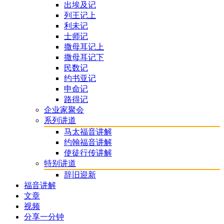
出埃及记
列王记上
利未记
士师记
撒母耳记上
撒母耳记下
民数记
约书亚记
申命记
路得记
企业家聚会
系列讲道
马太福音讲解
约翰福音讲解
使徒行传讲解
特别讲道
辞旧迎新
福音讲解
文章
视频
分享一分钟