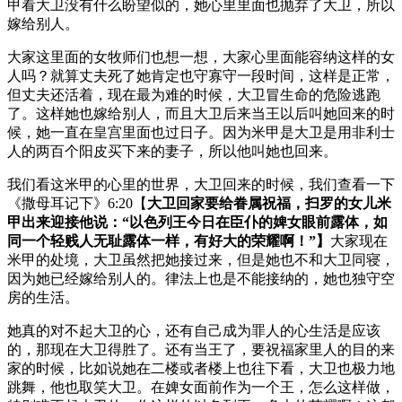
甲看大卫没有什么盼望似的，她心里里面也抛弃了大卫，所以
嫁给别人。
大家这里面的女牧师们也想一想，大家心里面能容纳这样的女
人吗？就算丈夫死了她肯定也守寡守一段时间，这样是正常，
但丈夫还活着，现在最为难的时候，大卫冒生命的危险逃跑
了。这样她也嫁给别人，而且大卫后来当王以后叫她回来的时
候，她一直在皇宫里面也过日子。因为米甲是大卫是用非利士
人的两百个阳皮买下来的妻子，所以他叫她也回来。
我们看这米甲的心里的世界，大卫回来的时候，我们查看一下
《撒母耳记下》6:20【
大卫回家要给眷属祝福，扫罗的女儿米
甲出来迎接他说：“以色列王今日在臣仆的婢女眼前露体，如
同一个轻贱人无耻露体一样，有好大的荣耀啊！”】
大家现在
米甲的处境，大卫虽然把她接过来，但是她也不和大卫同寝，
因为她已经嫁给别人的。律法上也是不能接纳的，她也独守空
房的生活。
她真的对不起大卫的心，还有自己成为罪人的心生活是应该
的，那现在大卫得胜了。还有当王了，要祝福家里人的目的来
家的时候，比如说她在二楼或者楼上也往下看，大卫也极力地
跳舞，他也取笑大卫。在婢女面前作为一个王，怎么这样做，