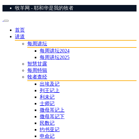
牧羊网 - 耶和华是我的牧者
首页
讲道
每周讲坛
每周讲坛2024
每周讲坛2025
智慧甘露
每周特辑
牧者查经
出埃及记
列王记上
利未记
士师记
撒母耳记上
撒母耳记下
民数记
约书亚记
申命记