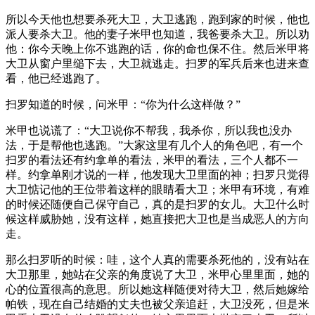
所以今天他也想要杀死大卫，大卫逃跑，跑到家的时候，他也
派人要杀大卫。他的妻子米甲也知道，我爸要杀大卫。所以劝
他：你今天晚上你不逃跑的话，你的命也保不住。然后米甲将
大卫从窗户里缒下去，大卫就逃走。扫罗的军兵后来也进来查
看，他已经逃跑了。
扫罗知道的时候，问米甲：“你为什么这样做？”
米甲也说谎了：“大卫说你不帮我，我杀你，所以我也没办
法，于是帮他也逃跑。”大家这里有几个人的角色吧，有一个
扫罗的看法还有约拿单的看法，米甲的看法，三个人都不一
样。约拿单刚才说的一样，他发现大卫里面的神；扫罗只觉得
大卫惦记他的王位带着这样的眼睛看大卫；米甲有环境，有难
的时候还随便自己保守自己，真的是扫罗的女儿。大卫什么时
候这样威胁她，没有这样，她直接把大卫也是当成恶人的方向
走。
那么扫罗听的时候：哇，这个人真的需要杀死他的，没有站在
大卫那里，她站在父亲的角度说了大卫，米甲心里里面，她的
心的位置很高的意思。所以她这样随便对待大卫，然后她嫁给
帕铁，现在自己结婚的丈夫也被父亲追赶，大卫没死，但是米