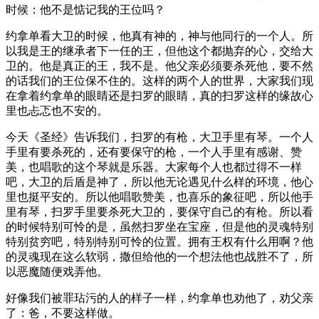
时候：他不是惦记我的王位吗？
约拿单看大卫的时候，他真有神的，神与他同行的一个人。所
以我是王的继承者下一任的王，但他这个都抛弃的心，交给大
卫的。他是真正的王，我不是。他父亲必须要杀死他，要不然
的话我们的王位保不住的。这样的两个人的世界，大家我们现
在拿着约拿单的眼睛还是扫罗的眼睛，真的扫罗这样的缘故心
里也忐忑也不安的。
今天《圣经》告诉我们，扫罗的有枪，大卫手里有琴。一个人
手里有要杀死的，还有要保守的枪，一个人手里有感谢、赞
美，也唱歌的这个琴就是乐器。大家每个人也都过得不一样
吧，大卫的后盾是神了，所以他无论遇见什么样的环境，他心
里也挺平安的。所以他唱歌赞美，也喜乐的象征吧，所以他手
里有琴，扫罗手里要杀死大卫的，要保守自己的有枪。所以看
的时候特别可怜的是，虽然扫罗坐在宝座，但是他的灵魂特别
特别贫穷吧，特别特别可怜的位置。拥有王权有什么用啊？他
的灵魂现在这么软弱，撒但给他的一个想法他也战胜不了，所
以恶魔随便戏弄他。
好像我们被罪玷污的人的样子一样，约拿单也劝他了，劝父亲
了：爸，不要这样做。