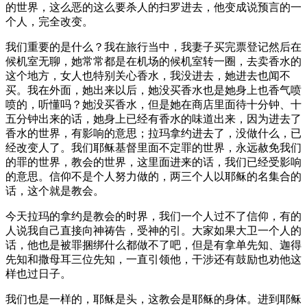
的世界，这么恶的这么要杀人的扫罗进去，他变成说预言的一
个人，完全改变。
我们重要的是什么？我在旅行当中，我妻子买完票登记然后在
候机室无聊，她常常都是在机场的候机室转一圈，去卖香水的
这个地方，女人也特别关心香水，我没进去，她进去也闻不
买。我在外面，她出来以后，她没买香水也是她身上也香气喷
喷的，听懂吗？她没买香水，但是她在商店里面待十分钟、十
五分钟出来的话，她身上已经有香水的味道出来，因为进去了
香水的世界，有影响的意思；拉玛拿约进去了，没做什么，已
经改变人了。我们耶稣基督里面不定罪的世界，永远赦免我们
的罪的世界，教会的世界，这里面进来的话，我们已经受影响
的意思。信仰不是个人努力做的，两三个人以耶稣的名集合的
话，这个就是教会。
今天拉玛的拿约是教会的时界，我们一个人过不了信仰，有的
人说我自己直接向神祷告，受神的引。大家如果大卫一个人的
话，他也是被罪捆绑什么都做不了吧，但是有拿单先知、迦得
先知和撒母耳三位先知，一直引领他，干涉还有鼓励也劝他这
样也过日子。
我们也是一样的，耶稣是头，这教会是耶稣的身体。进到耶稣