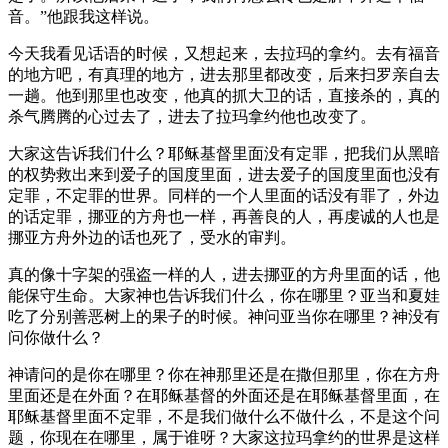
音。”他跟我这样说。
今天我看见话语的时候，又想起来，去拉玛的拿约。去有福音
的地方吧，有真理的地方，进去那里都改变，后来扫罗亲自去
一趟。他到那里也改变，他真的抓大卫的话，直接杀的，真的
杀气腾腾的心过去了，进去了拉玛拿约他也改变了。
大家这告诉我们什么？耶稣基督里面没有定罪，把我们从黑暗
的权势救出来到爱子的国度里面，进去爱子的国度里面也没有
定罪，不定罪的世界。同样的一个人里面的话没有罪了，外边
的话定罪，挪亚的方舟也一样，再善良的人，再虔诚的人也是
挪亚方舟外边的话也死了，受水的审判。
真的像十字架的强盗一样的人，进去挪亚的方舟里面的话，他
能保守生命。大家神也告诉我们什么，你在哪里？亚当和夏娃
吃了分别善恶树上的果子的时候。神问亚当你在哪里？神没有
问你做什么？
神请问的是你在哪里？你在神那里还是在撒但那里，你在方舟
里面还是在外面？在耶稣基督的外面还是在耶稣基督里面，在
耶稣基督里面不定罪，不是我们做什么不做什么，不是这个问
题，你现在在哪里，属于谁呀？大家这拉玛拿约的世界是这样