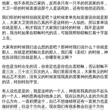
他家，他不杀死自己家的，反而杀只有一只羊的邻居家的羊，
大卫一听的时候直接说那个人是该死的，还有给他偿还四倍。
我们听的时候特别搞笑是吧？这时候拿单先知直接说你就是那
人，大家大卫觉得自己真的不是这样的一人似的。所以拿单说
你就是那人，刚才我说了大家我们读经的时候，我不是这样
的，我当时如果在耶稣时代的话，可能我帮助耶稣扛着十字架
上去。
大家有的时候我们这么想的是吧？那神对我们说什么？你就是
那人，你就是把耶稣出卖的那人，我们看《圣经》的时候，神
也告诉我们你就是那人，你哪里有义啊？
你也是当时出生的话，你肯定也是你也出卖耶稣，否认耶稣不
是三次，三十次三百次的人，我们里面没有义，大家有义的时
候忐忑不安的，没有义的时候发现我真的需要神的恩典的位置
的话，特别特别平安。
有人说也是是的，我是这样的一个人，神面前我真的抬不起头
的一个人，神的恩典临到他身上的。现在以色列人走的方向是
什么方向，一直积攒这个，自己不想做错呀还有一直努力也是
做好的呀，往这个方向走。现在我们有很多教会往这个方向