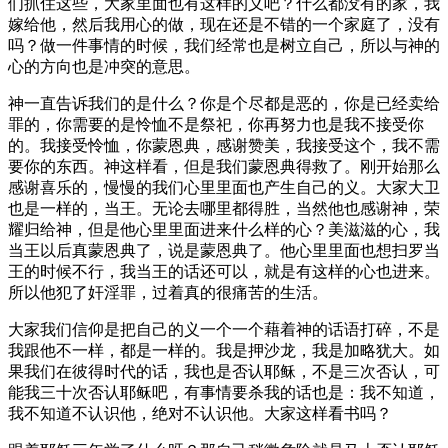
们抓住这些，大家里面也有这样的义吧？什么都没有的家，我
嫁给他，然后我用心的做，现在还是不错的一个家庭了，没有
吗？做一件事情的时候，我们经常也是树立自己，所以与神的
心的方向也是冲突的意思。
神一直告诉我们的是什么？你是个尽都是恶的，你是已经卖给
罪的，你需要的是怜恤不是祭祀，你再努力也是我不接受你
的。我接受怜恤，你蒙恩典，感谢赞美，我接受这个，我不需
要你的东西。神这样看，但是我们蒙恩典得救了。刚开始那么
感谢喜乐的，慢慢的我们心里里面也产生自己的义。大家大卫
也是一样的，当王。无论去哪里都得胜，当然他也感谢神，荣
耀归给神，但是他心里里面进来什么样的心？美滋滋的心，我
当王以后真蒙恩典了，说是蒙恩典了。他心里里面也想扫罗当
王的时候不行，我当王的话还可以，就是有这样的心也进来。
所以他犯了奸淫罪，过着真的很痛苦的生活。
大家我们信仰是把自己的义一个一个藉着神的话语打碎，不是
我跟他不一样，都是一样的。我是押沙龙，我是加略犹大。如
果我们在彼得时代的话，我也是否认耶稣，不是三次否认，可
能我三十次否认耶稣吧，有事情要杀我的话也是：我不知道，
我不知道不认识他，绝对不认识他。大家这样看书吗？