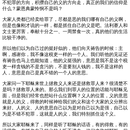
不犯罪的方向，积攒自己的义的方向走，真正的我们的信仰是
什么？蒙恩典蒙怜悯不是吗？
大家人类都已经卖给罪了，尽都是恶的我们哪有自己的义啊，
但是也像刚才说的一样，都是抓住自己的义是吧。法利赛人和
文士更厉害，奉献十分之一、一周禁食一次，真的他们的生活
比较干净的。
所以他们以为自己过的挺好似的，他们向天祷告的时候：主
啊，感谢你，我不像这税吏一样的一个人。我们听他的见证还
有祷告也马上也能知道，他的义挺强的，意思是我不是这个税
吏一样贪钱的不是贪污的，不是要别人钱的，我不是这样的
人，意思是自己是真不错的一个人的意思。
大家问一下耶稣来世上拯救义人来还是拯救罪人来？很清楚不
是吗？拯救罪人来的。那么我们到罪人的位置的话能与耶稣见
面，但是我们经常也想站什么位置啊？义人的位置，义的意思
就是人的义，得救的时候神给我们的义和这个大家的义分辨出
来好。人的义、人的意思自己以为是对自己以为是强，自己以
为是不错不犯罪，这就是人的义，我们特别抓住这个义。
所以大家耶稣来了，同样是听了耶稣的话语，有的得救，有的