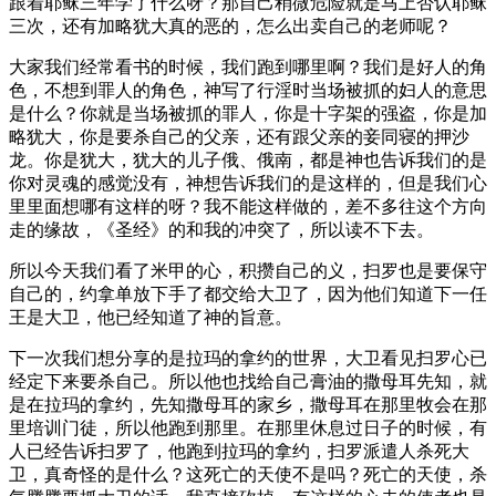
跟着耶稣三年学了什么呀？那自己稍微危险就是马上否认耶稣
三次，还有加略犹大真的恶的，怎么出卖自己的老师呢？
大家我们经常看书的时候，我们跑到哪里啊？我们是好人的角
色，不想到罪人的角色，神写了行淫时当场被抓的妇人的意思
是什么？你就是当场被抓的罪人，你是十字架的强盗，你是加
略犹大，你是要杀自己的父亲，还有跟父亲的妾同寝的押沙
龙。你是犹大，犹大的儿子俄、俄南，都是神也告诉我们的是
你对灵魂的感觉没有，神想告诉我们的是这样的，但是我们心
里里面想哪有这样的呀？我不能这样做的，差不多往这个方向
走的缘故，《圣经》的和我的冲突了，所以读不下去。
所以今天我们看了米甲的心，积攒自己的义，扫罗也是要保守
自己的，约拿单放下手了都交给大卫了，因为他们知道下一任
王是大卫，他已经知道了神的旨意。
下一次我们想分享的是拉玛的拿约的世界，大卫看见扫罗心已
经定下来要杀自己。所以他也找给自己膏油的撒母耳先知，就
是在拉玛的拿约，先知撒母耳的家乡，撒母耳在那里牧会在那
里培训门徒，所以他跑到那里。在那里休息过日子的时候，有
人已经告诉扫罗了，他跑到拉玛的拿约，扫罗派遣人杀死大
卫，真奇怪的是什么？这死亡的天使不是吗？死亡的天使，杀