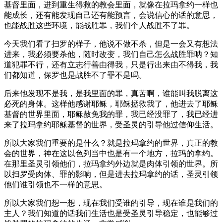
基督里面，进到重生得救的教会里面，就像在拉玛拿约一样也
能成长，还有能发现自己还有能预言，会说信心的话的意思，
也能战胜这些环境，能战胜罪，我们个人战胜不了罪。
今天我们看了扫罗的样子，他说不做不杀，但是一会又有想法
进来，我必须要杀他，随时改变，我们自己怎么战胜罪呐？知
道犯罪不行，还有立志行善由得我，只是行出来由不得我，我
们都知道，保罗也是战胜不了罪不是吗。
后来他发现不是我，是我里面的罪，真苦啊，谁能叫我脱离这
必死的身体。这样他感谢耶稣，耶稣拯救我了，他进去了耶稣
基督的世界里面，耶稣赦免我的罪，我已经没罪了，我已经进
来了拉玛拿约耶稣基督的世界，受圣灵的引导他过信仰生活。
所以大家我们重要的是什么？就是拉玛拿约的世界，真正的教
会的世界，神在这以色列当中也是有一个地方，拉玛的拿约。
在那里圣灵引领他们，拉玛拿约外边就是肉体引领的世界。所
以扫罗受肉体、罪的影响，但是进去拉玛拿约的话，圣灵引领
他们谁引领也不一样的意思。
所以大家我们想一想，现在我们受谁的引导，现在谁是我们的
主人？我们知道的话我们生活也是受圣灵引导稳定，也能够过