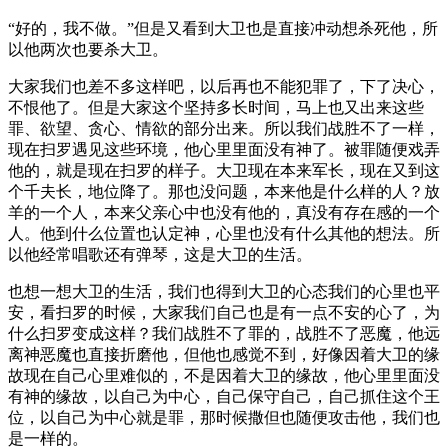
“好的，我不做。”但是又看到大卫也是直接冲动想杀死他，所
以他两次也要杀大卫。
大家我们也差不多这样吧，以后再也不能犯罪了，下了决心，
不恨他了。但是大家这个坚持多长时间，马上也又出来这些
罪、欲望、贪心、情欲的部分出来。所以我们战胜不了一样，
现在扫罗遇见这些环境，他心里里面没有神了。被罪随便戏弄
他的，就是现在扫罗的样子。大卫现在本来军长，现在又到这
个千夫长，地位降了。那也没问题，本来他是什么样的人？放
羊的一个人，本来父亲心中也没有他的，真没有存在感的一个
人。他到什么位置也认定神，心里也没有什么其他的想法。所
以他经常唱歌还有弹琴，这是大卫的生活。
也想一想大卫的生活，我们也得到大卫的心态我们的心里也平
安，看扫罗的时候，大家我们自己也是有一点不安的心了，为
什么扫罗变成这样？我们战胜不了罪的，战胜不了恶魔，他远
离神恶魔也直接折磨他，但他也感觉不到，好像因着大卫的缘
故现在自己心里难似的，不是因着大卫的缘故，他心里里面没
有神的缘故，以自己为中心，自己保守自己，自己抓住这个王
位，以自己为中心就是罪，那时候撒但也随便攻击他，我们也
是一样的。