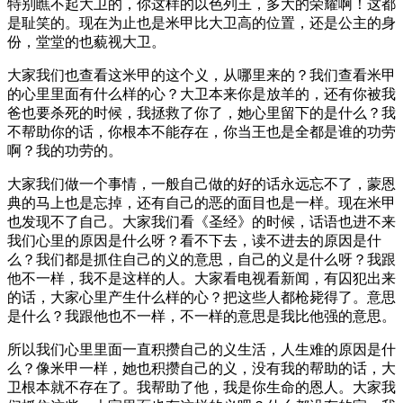
特别瞧不起大卫的，你这样的以色列王，多大的荣耀啊！这都
是耻笑的。现在为止也是米甲比大卫高的位置，还是公主的身
份，堂堂的也藐视大卫。
大家我们也查看这米甲的这个义，从哪里来的？我们查看米甲
的心里里面有什么样的心？大卫本来你是放羊的，还有你被我
爸也要杀死的时候，我拯救了你了，她心里留下的是什么？我
不帮助你的话，你根本不能存在，你当王也是全都是谁的功劳
啊？我的功劳的。
大家我们做一个事情，一般自己做的好的话永远忘不了，蒙恩
典的马上也是忘掉，还有自己的恶的面目也是一样。现在米甲
也发现不了自己。大家我们看《圣经》的时候，话语也进不来
我们心里的原因是什么呀？看不下去，读不进去的原因是什
么？我们都是抓住自己的义的意思，自己的义是什么呀？我跟
他不一样，我不是这样的人。大家看电视看新闻，有囚犯出来
的话，大家心里产生什么样的心？把这些人都枪毙得了。意思
是什么？我跟他也不一样，不一样的意思是我比他强的意思。
所以我们心里里面一直积攒自己的义生活，人生难的原因是什
么？像米甲一样，她也积攒自己的义，没有我的帮助的话，大
卫根本就不存在了。我帮助了他，我是你生命的恩人。大家我