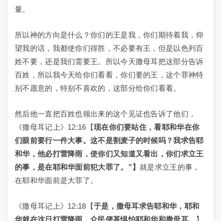
量。
所以神的方向是什么？你们的王是我，你们期待着我，仰
望我的话，我都使你们得胜，不必要有王，但是以色列百
姓不要，还是我们需要王。所以今天撒母耳把这部分告诉
百姓，所以我今天给你们看看，你们要的王，这个罪神特
别不愿意的，特别不喜欢的，这部分给你们看看。
然后他一直把百姓也领出来的这个见证也告诉了他们，
《撒母耳记上》12:16【
现在你们要站住，看耶和华在你
们眼前要行一件大事。这不是割麦子的时候吗？我求告耶
和华，他必打雷降雨，使你们又知道又看出，你们求立王
的事，是在耶和华面前犯大罪了。”
】
就是求立王的事，
在耶和华面前是大罪了。
《撒母耳记上》12:18【
于是，撒母耳求告耶和华，耶和
华就在这日打雷降雨，众民便甚惧怕耶和华和撒母耳。
】