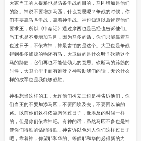
大家当王的人提粮也是防备争战的目的，马匹增加是他们
的路。神说不要增加马匹，什么意思呢？争战的时候，你
们不要靠马匹争战，靠着神争战。神也知道以后肯定他们
要求王，所以《申命记》通过摩西也是已经也告诉他们。
当王也是不要增加马匹，因为马多的话，你们只能靠着马
也过日子，不依靠神，神最害怕的是这个。大卫也是争战
得到很多掳掠的物还有马，大卫做的是什么呀？砍断这个
马的蹄筋，它们再也不能使劲儿的意思。砍断马的蹄筋的
时候，大卫心里里面有谁呀？神帮助我们的话，无论什么
样的敌军也是我能够战胜。
神很想当这样的王，允许他们树立王也是神告诉他们，你
们当王的不要加添马匹，不要回埃及去，不要回以前的
路。以前你们这样依靠肉体过日子，像埃及的时候一样
的，但是你们依靠神吧。有神的话，虽然马匹不多也是神
使你们得胜的话能得胜，神告诉以色列人你们这样过日子
吧，靠着神，仰望耶和华的、等候耶和华的必得新的力