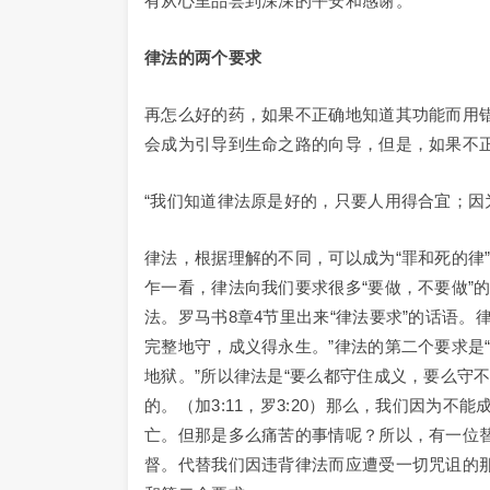
有从心里品尝到深深的平安和感谢。
律法的两个要求
再怎么好的药，如果不正确地知道其功能而用
会成为引导到生命之路的向导，但是，如果不
“我们知道律法原是好的，只要人用得合宜；因为
律法，根据理解的不同，可以成为“罪和死的律
乍一看，律法向我们要求很多“要做，不要做”
法。罗马书8章4节里出来“律法要求”的话语
完整地守，成义得永生。”律法的第二个要求是
地狱。”所以律法是“要么都守住成义，要么守
的。（加3:11，罗3:20）那么，我们因为
亡。但那是多么痛苦的事情呢？所以，有一位
督。代替我们因违背律法而应遭受一切咒诅的