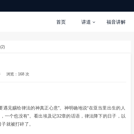
首页
讲道
福音讲解
2)
午
浏览：168 次
要遇见赐给律法的神真正心意”。神明确地说“在亚当里出生的人
人，一个也没有”。看出埃及记32章的话语，律法降下的日子，以
日子就被打碎了。