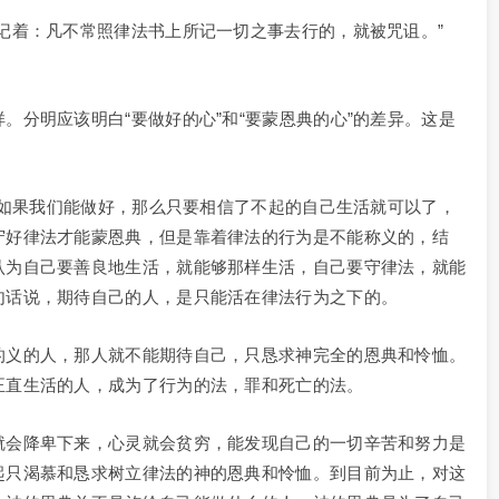
记着：凡不常照律法书上所记一切之事去行的，就被咒诅。”
。分明应该明白“要做好的心”和“要蒙恩典的心”的差异。这是
福。如果我们能做好，那么只要相信了不起的自己生活就可以了，
守好律法才能蒙恩典，但是靠着律法的行为是不能称义的，结
认为自己要善良地生活，就能够那样生活，自己要守律法，就能
句话说，期待自己的人，是只能活在律法行为之下的。
的义的人，那人就不能期待自己，只恳求神完全的恩典和怜恤。
正直生活的人，成为了行为的法，罪和死亡的法。
就会降卑下来，心灵就会贫穷，能发现自己的一切辛苦和努力是
起只渴慕和恳求树立律法的神的恩典和怜恤。到目前为止，对这