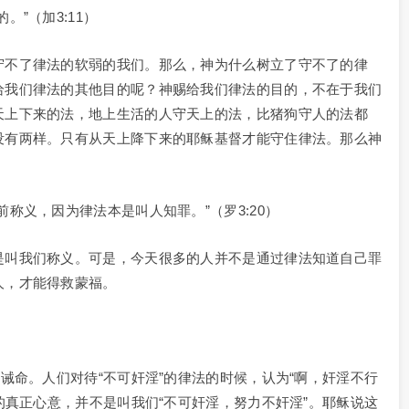
”（加3:11）
守不了律法的软弱的我们。那么，神为什么树立了守不了的律
给我们律法的其他目的呢？神赐给我们律法的目的，不在于我们
天上下来的法，地上生活的人守天上的法，比猪狗守人的法都
没有两样。只有从天上降下来的耶稣基督才能守住律法。那么神
称义，因为律法本是叫人知罪。”（罗3:20）
是叫我们称义。可是，今天很多的人并不是通过律法知道自己罪
人，才能得救蒙福。
诫命。人们对待“不可奸淫”的律法的时候，认为“啊，奸淫不行
的真正心意，并不是叫我们“不可奸淫，努力不奸淫”。耶稣说这