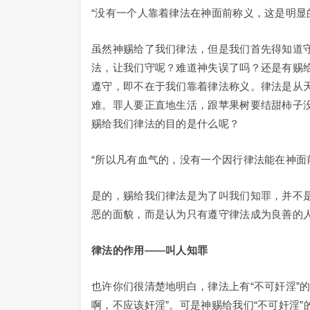
“没有一个人靠着律法在神面前称义，这是明显的。
虽然神赐给了我们律法，但是我们首先得知道
法，让我们守呢？难道神失误了吗？还是有赐
遵守，即不在于我们靠着律法称义。律法是从
难。罪人要正直地生活，跟苹果树要结甜柿子
赐给我们律法的目的是什么呢？
“所以凡有血气的，没有一个因行律法能在神面前
是的，赐给我们律法是为了叫我们知罪，并不
恶的面貌，而是认为只有遵守律法成为良善的
律法的作用
――
叫人知罪
也许你们很清楚地明白，律法上有“不可奸淫”的
啊，不应该奸淫”。可是神赐给我们“不可奸淫”