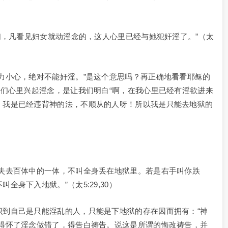
你们，凡看见妇女就动淫念的，这人心里已经与她犯奸淫了。”（太
力小心，绝对不能奸淫。”是这个意思吗？再正确地看看耶稣的
我们心里兴起淫念，是让我们明白“啊，在我心里已经有淫欲进来
！我是已经违背神的法，不顺从的人呀！所以我是只能去地狱的
可失去百体中的一体，不叫全身丢在地狱里。若是右手叫你跌
身下入地狱。”（太5:29,30）
识到自己是只能淫乱的人，只能是下地狱的存在因而拥有：“神
觉得怀了淫念做错了，得告白祷告。说这是所谓的悔改祷告，并