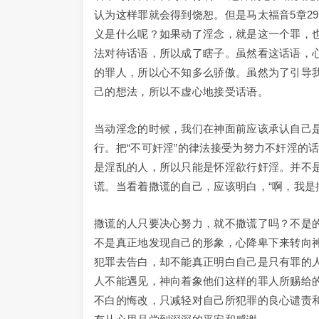
认为这样罪就会得到饶恕。但是马太福音5章2
义是什么呢？如果动了淫念，就是这一个罪，
法对待话语，所以成了瞎子。虽然看这话语，
的罪人，所以心不知多么骄傲。虽然为了引导
己的想法，所以不虚心地接受话语。
当动淫念的时候，我们在神面前应该承认自己
行。把“不可奸淫”的律法接受为努力不奸淫的
是淫乱的人，所以只能是怀淫欲行奸淫。并不
谎。当看着撒谎的自己，应该明白，“啊，我是
撒谎的人只要决心努力，就不撒谎了吗？不是
不是真正地发现自己的形象，心降卑下来转向
犯罪去告白，却不能真正明白自己是只有罪的
人不能遇见，神向着象他们这样的罪人所赐给
不白的悔改，只减轻对自己所犯罪的良心谴责