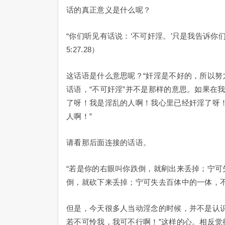
话的真正意义是什么呢？
“你们听见有话说：‘不可奸淫。’只是我告诉
5:27.28）
这话语是什么意思呢？“奸淫是不好的，所以努
话语，“不可奸淫”并不是那样的意思。如果在
了呀！我是淫乱的人啊！我心里已经奸淫了呀
人啊！”
请看那后面连接的话语。
“若是你的右眼叫你跌倒，就剜出来丢掉；宁
倒，就砍下来丢掉；宁可失去百体中的一体，不叫全
但是，今天很多人当动淫念的时候，并不是认
若不可怜我，我可不行啊！”这样的心。相反