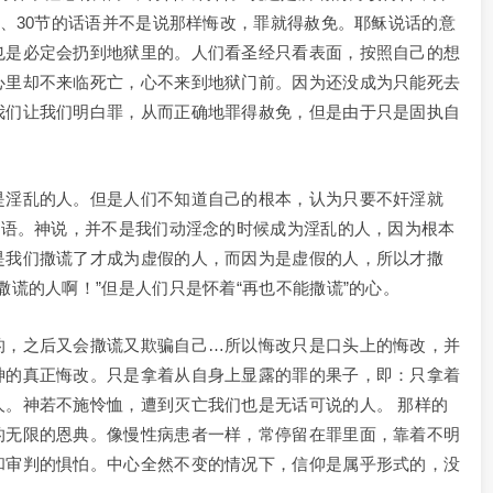
9、30节的话语并不是说那样悔改，罪就得赦免。耶稣说话的意
也是必定会扔到地狱里的。人们看圣经只看表面，按照自己的想
心里却不来临死亡，心不来到地狱门前。因为还没成为只能死去
我们让我们明白罪，从而正确地罪得赦免，但是由于只是固执自
是淫乱的人。但是人们不知道自己的根本，认为只要不奸淫就
话语。神说，并不是我们动淫念的时候成为淫乱的人，因为根本
是我们撒谎了才成为虚假的人，而因为是虚假的人，所以才撒
撒谎的人啊！”但是人们只是怀着“再也不能撒谎”的心。
的，之后又会撒谎又欺骗自己…所以悔改只是口头上的悔改，并
神的真正悔改。只是拿着从自身上显露的罪的果子，即：只拿着
人。神若不施怜恤，遭到灭亡我们也是无话可说的人。 那样的
的无限的恩典。像慢性病患者一样，常停留在罪里面，靠着不明
和审判的惧怕。中心全然不变的情况下，信仰是属乎形式的，没