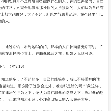
，神的恩典并不是施给自己能做什么的人，神的恩典是为了自己
他的道路，只完全地依靠那怜恤的人所预备的。人们认为自己有
实上却太想做好，太了不起，所以才与恩典疏远。在圣经里可以
束的人。
亡。通过话语，看到地狱的门。那样的人在神面前无话可说。在
是站在那样的位置上。在耶稣说话之前，那妇人无话可说。
。（罗3:19）
，知道的多，了不起的多，自己的经验多，所以不接受神的话
也都知道。那么除了这教会之外，难道都是错的吗？”象这样，
然在律法的行为之下，还认为是在耶稣的恩典之下，靠耶稣的恩
亡，不正确地知道圣经，心却高傲极点的人实在是太多。