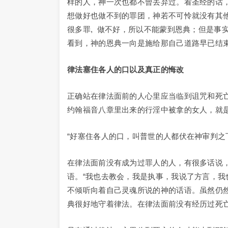
样的人，神一次也都不曾丢弃过。看圣经的话
想做好也做不到的罪团，神若不可怜就没有其
很多罪, 做不好，所以不能蒙到恩典；但是事
看到，神的恩典一向是施给那自己道路早已结
律法塞住各人的口以及真正的悔改
正确站在律法面前的人心里应当临到诅咒和死
约翰福音八章里出来的行淫中被拿的女人，就
“好塞住各人的口，叫普世的人都伏在神审判之下”
在律法面前没有成为过罪人的人，有很多话说
语。“我也去教会，我是执事，我说了方言，我
不倾听向着自己灵魂所说的神的话语。虽然仍
典很好地守着律法。在律法面前没有经历过死